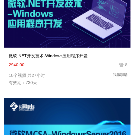
微软.NET开发技术-Windows应用程序开发
2940.00
8
我赢职场
18个视频
共27小时
有效期：730天