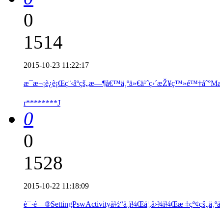
0
1514
2015-10-23 11:22:17
æ¯æ¬¡è¿è¡Œç¨‹åºçš„æ—¶å€™ä¸ºä»€ä¹ˆç›´æŽ¥ç™»é™†åˆ°Main
r********J
0
0
1528
2015-10-22 11:18:09
è¯·é—®SettingPswActivityå½“ä¸­ï¼Œå¦‚å›¾ï¼Œæ ‡çº¢çš„ä¸ºä»