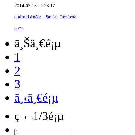
2014-03-18 15:23:17
android å®šæ—¶æ›´æ–°æ•°æ®
æ²ˆ*
ä¸Šä¸€é¡µ
1
2
3
ä¸‹ä¸€é¡µ
ç¬¬1/3é¡µ