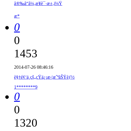
å®‰å“å¼‚æ­¥è¯·æ±‚ï¼Ÿ
æ*
0
0
1453
2014-07-26 08:46:16
è§†é¢‘ä¸­çš„çŸ­ä¿¡æ‹¦æˆªåŠŸèƒ½
1********9
0
0
1320