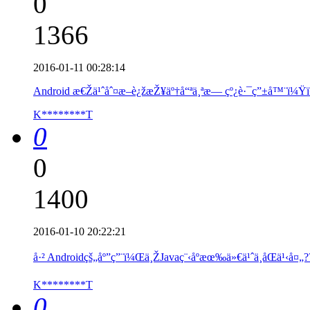
0
1366
2016-01-11 00:28:14
Android æ€Žä¹ˆåˆ¤æ–­è¿žæŽ¥äº†å“ªä¸ªæ— çº¿è·¯ç”±å™¨ï¼
K********T
0
0
1400
2016-01-10 20:22:21
å·² Androidçš„åº”ç”¨ï¼Œä¸ŽJavaç¨‹åºæœ‰ä»€ä¹ˆä¸åŒä¹‹å¤„?
K********T
0