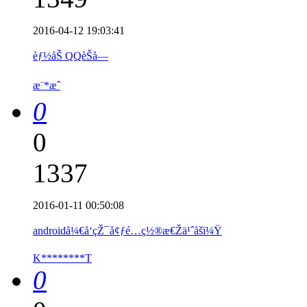
2016-04-12 19:03:41
èƒ½åŠ QQèŠå—
æ¨*æˆ
0
0
1337
2016-01-11 00:50:08
androidå¼€å‘çŽ¯å¢ƒé…ç½®æ€Žä¹ˆåšï¼Ÿ
K********T
0