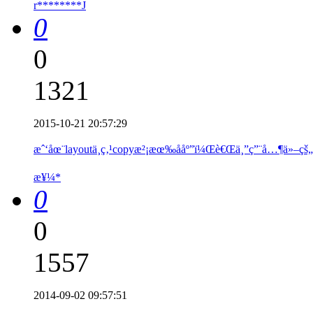
r********J
0
0
1321
2015-10-21 20:57:29
æˆ‘åœ¨layoutä¸­ç‚¹copyæ²¡æœ‰ååº”ï¼Œè€Œä¸”ç”¨å…¶ä»–çš
æ¥¼*
0
0
1557
2014-09-02 09:57:51