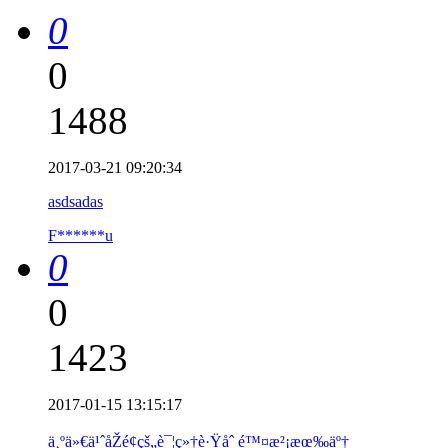
0
0
1488
2017-03-21 09:20:34
asdsadas
F******u
0
0
1423
2017-01-15 13:15:17
ä¸ºä»€ä¹ˆåŽé¢çš„è¯¦ç»†è·Ÿåˆ é™¤æ²¡æœ‰äº†