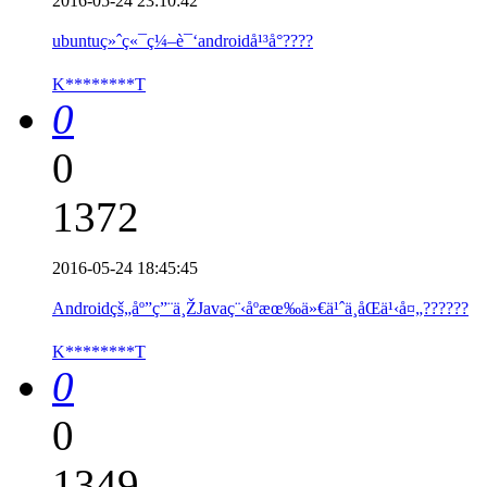
2016-05-24 23:10:42
ubuntuç»ˆç«¯ç¼–è¯‘androidå¹³å°????
K********T
0
0
1372
2016-05-24 18:45:45
Androidçš„åº”ç”¨ä¸ŽJavaç¨‹åºæœ‰ä»€ä¹ˆä¸åŒä¹‹å¤„??????
K********T
0
0
1349