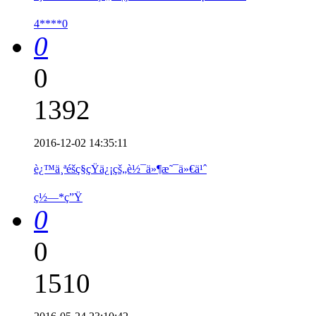
4****0
0
0
1392
2016-12-02 14:35:11
è¿™ä¸ªéšç§çŸ­ä¿¡çš„è½¯ä»¶æ˜¯ä»€ä¹ˆ
ç½—*ç”Ÿ
0
0
1510