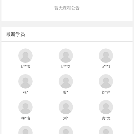
暂无课程公告
最新学员
b***3
b***2
b***1
张*
梁*
刘*洋
梅*瑞
刘*
龚*龙