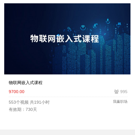
物联网嵌入式课程
9700.00
995
我赢职场
553个视频
共191小时
有效期：730天