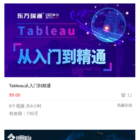
Tableau从入门到精通
99.00
11
我赢职场
8个视频
共4小时
有效期：730天