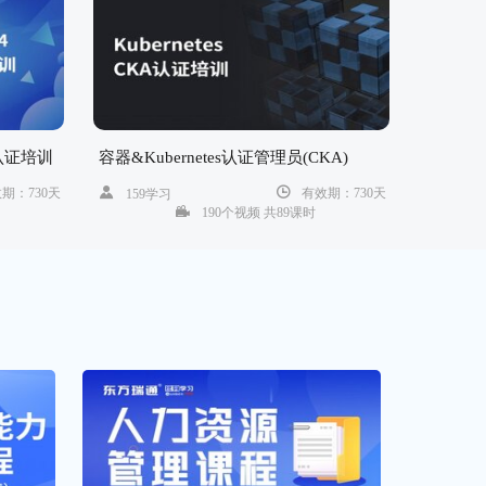
原*海正在学习华为路由交换HCIA-
R&S
累计学习时长：4971分钟
陳*霖正在学习Oracle 19c OCP认证
培训
ion认证培训
容器&Kubernetes认证管理员(CKA)
累计学习时长：4836分钟
期：730天
有效期：730天
159学习
190个视频 共89课时
冯*强正在学习阿里云计算ACP认证
累计学习时长：4834分钟
李*正在学习物联网嵌入式课程
累计学习时长：4660分钟
代*正在学习红帽RHCE认证培训
累计学习时长：4577分钟