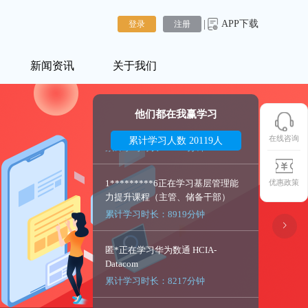
|
APP下载
累计学习时长：10692分钟
登录
注册
x*********n正在学习红帽RHCA-
新闻资讯
关于我们
云技术-服务管理与自动化
累计学习时长：9540分钟
他们都在我赢学习
1*********6正在学习基层管理能
在线咨询
力提升课程（主管、储备干部）
累计学习人数 20119人
累计学习时长：8919分钟
优惠政策
匿*正在学习华为数通 HCIA-
Datacom
累计学习时长：8217分钟
黎*强正在学习思科 CCNP
Enterprise V1.0认证培训
累计学习时长：7401分钟