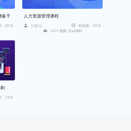
刘*正在学习Oracle 19c OCP认证培
储备干
人力资源管理课程
训
累计学习时长：4464分钟
：365天
有效期：365天
13学习
161个视频 共44课时
郭*正在学习Oracle 19c OCP认证培
训
累计学习时长：4278分钟
王*正在学习PMP®项目管理专家认
证(新版)
累计学习时长：4234分钟
冲刺
z*正在学习红帽RHCE认证培训
：730天
累计学习时长：4200分钟
沈*杰正在学习Python基础