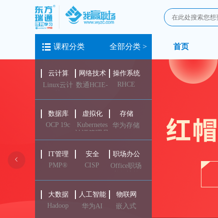
课程分类
全部分类 >
首页
云计算
网络技术
操作系统
RHCE
Linux云计
数通HCIE-
R&S
算
数据库
虚拟化
存储
OCP 19c
Kubernetes
华为存储
认证管理员
HCIA-
(CKA)
Storage
IT管理
安全
职场办公
PMP®
CISP
Office职场
必备技能
大数据
人工智能
物联网
Hadoop
华为AI
嵌入式