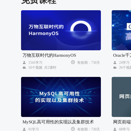
万物互联时代的HarmonyOS
Oracl
1541学习
有效期：730天
24学
10个视频 共2课时
26个视
MySQL高可用性的实现以及集群技术
网页前端
91学习
有效期：730天
68学