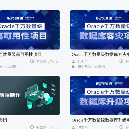
e千万数量级高可用性项目
Oracle千万数量级数据库容灾
习
有效期：730天
21学习
有
频 共15课时
18个视频 共9课时
制作
Oracle千万数量级数据库升级
习
有效期：730天
38学习
有