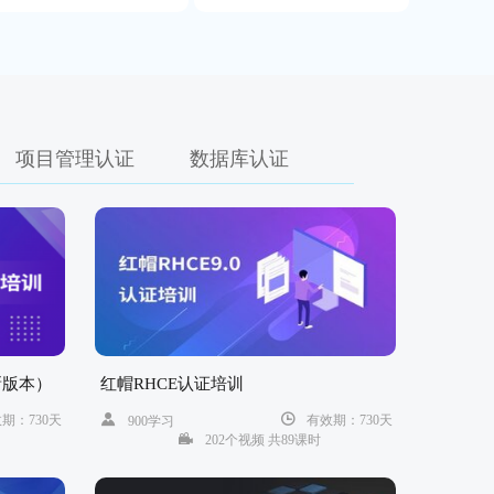
累计学习时长：6213分钟
陈*正在学习物联网嵌入式课程
累计学习时长：6112分钟
项目管理认证
数据库认证
B********C正在学习Oracle 19c
OCP认证培训
累计学习时长：5973分钟
李*正在学习红帽RHCE认证培训
累计学习时长：5847分钟
新版本）
红帽RHCE认证培训
李*正在学习Oracle 19c OCP认证培
训
期：730天
有效期：730天
900学习
202个视频 共89课时
累计学习时长：5845分钟