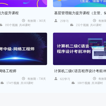
能力提升课程
基层管理能力提升课程（主管、
有效期：365天
有效期
25学习
部）
193个视频 共46课时
232个视频 共41课时
网络工程师
计算机二级C语言程序设计考前
有效期：730天
有效期
习
622学习
174个视频 共103课时
100个视频 共38课时