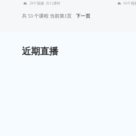
29个视频 共11课时
93个视
共 53 个课程 当前第1页
下一页
近期直播
姚老师你好，CDB database clone文档
姚老师你好，block corruption repair demo文档
姚老师你好，TSPITR表空间的恢复的文档
姚老师你好，transaction flashback的文档有时间发我一
下，谢谢
执行EX294v1.15的setup后 podman报错
执行EX294v1.15的setup后,主机 serverb 未启动,正在重
试
命令不存在的解决思路